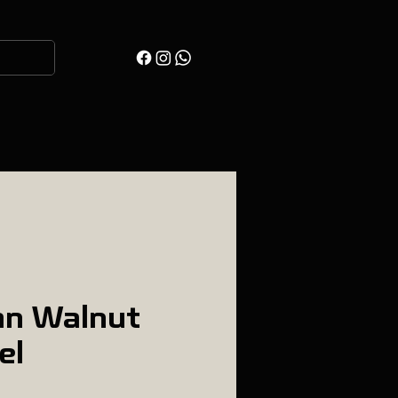
an Walnut
el