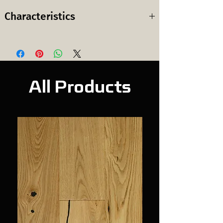
Characteristics
Wood species:
Walnut
ხის სახეობა:
კაკალი
Grade:
ABC
All Products
სელექცია:
Surface finish:
Sanded and
ზედაპირის
Lacquered
დამუშავება:
გლუვი და ლაქით
დაფარული
Layers:
3
შრე:
Top layer:
3 mm
ზედა შრე:
3 მმ