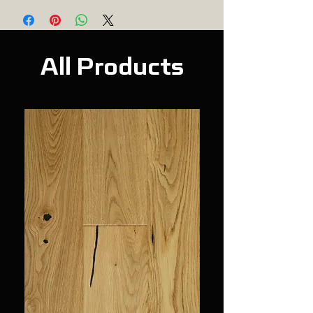
Wood Floor
Water-based
Cleaner:
წყლის ბაზაზე
ხის იატაკის
საწმენდი:
All Products
Container
4L
volume:
4ლ
კონტეინერის
მოცულობა:
Application:
Laminate Flooring,
გამოიყენება:
Stone, Vinyl
ლამინირებული
იატაკი,
ქვის ზედაპირი,
ვინილის იატაკი