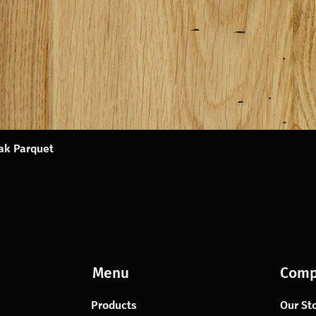
Oak Parquet
Menu
Comp
Products
Our St