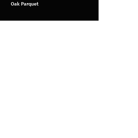
Oak Parquet
Contact Us
Company
Parkett Studio LLC
Our Story
54 Tskneti Hwy,
Contact Us
Tbilisi, Georgia, 0179
Blog
Tel:
032 2 23 86 86
Mob:
+995 597 42 00 97
info@parkettstudio.ge