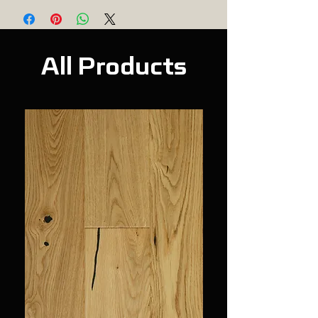
Wood Floor
Water-based
Cleaner:
წყლის ბაზაზე
ხის იატაკის
საწმენდი:
All Products
Container
4L
volume:
4ლ
კონტეინერის
მოცულობა:
Application:
Wood Flooring,
გამოიყენება:
Laminate Flooring
ხის იატაკი,
ლამინირებული
იატაკი