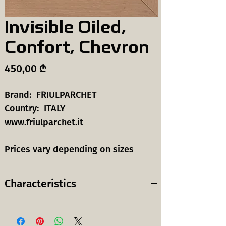
Invisible Oiled,
Confort, Chevron
Price
450,00 ₾
Brand: FRIULPARCHET
Country: ITALY
www.friulparchet.it
Prices vary depending on sizes
Characteristics
Wood
European Oak
species:
ევროპული მუხა