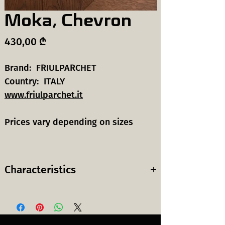
Moka, Chevron
Price
430,00 ₾
Brand: FRIULPARCHET
Country: ITALY
www.friulparchet.it
Prices vary depending on sizes
Characteristics
Wood
European Oak
species:
ევროპული მუხა
ხის სახეობა: