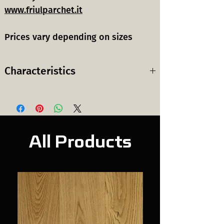
www.friulparchet.it
Prices vary depending on sizes
Characteristics
Wood
European Oak
species:
ევროპული მუხა
ხის სახეობა:
All Products
Grade:
Confort
სელექცია:
Surface
Brushed and Oiled
finish:
ბრაშირებული და
ზედაპირის
ზეთით დაფარული
დამუშავება: