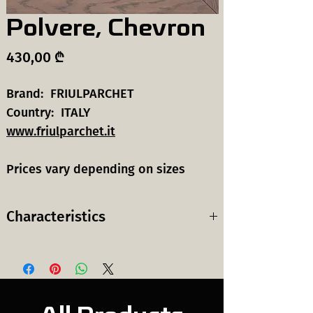
Polvere, Chevron
Price
430,00 ₾
Brand: FRIULPARCHET
Country: ITALY
www.friulparchet.it
Prices vary depending on sizes
Characteristics
Wood
European Oak
species:
ევროპული მუხა
ხის სახეობა: