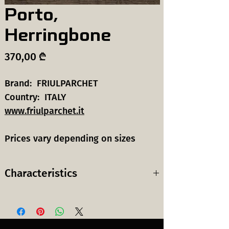
Porto,
Herringbone
Price
370,00 ₾
Brand: FRIULPARCHET
Country: ITALY
www.friulparchet.it
Prices vary depending on sizes
Characteristics
Wood
European Oak
species:
ევროპული მუხა
ხის სახეობა: