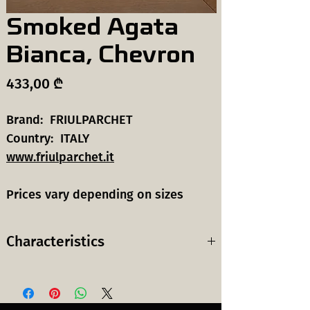
Smoked Agata
Bianca, Chevron
Price
433,00 ₾
Brand: FRIULPARCHET
Country: ITALY
www.friulparchet.it
Prices vary depending on sizes
Characteristics
Wood
European Oak
species:
ევროპული მუხა