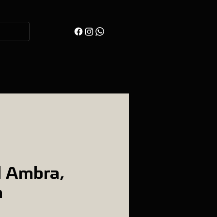
 Ambra,
n