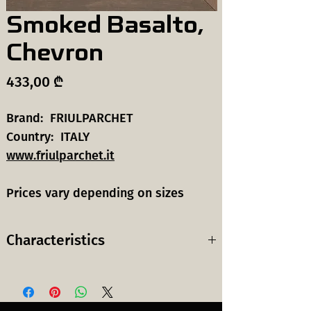
Smoked Basalto,
Chevron
Price
433,00 ₾
Brand: FRIULPARCHET
Country: ITALY
www.friulparchet.it
Prices vary depending on sizes
Characteristics
Wood
European Oak
species:
ევროპული მუხა
ხის სახეობა: